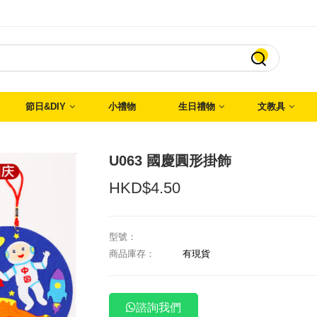

節日&DIY
小禮物
生日禮物
文教具
U063 國慶圓形掛飾
HKD$4.50
型號：
商品庫存：
有現貨
諮詢我們