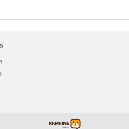
務
們
訊