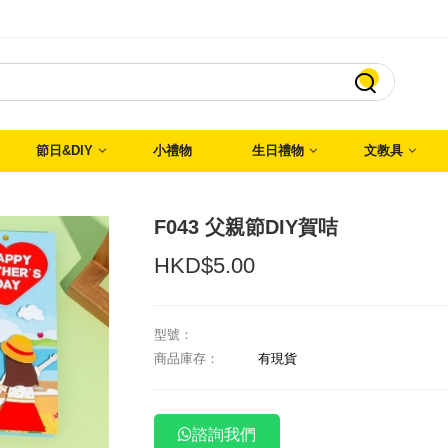

節日&DIY
小禮物
生日禮物
文教具
F043 父親節DIY賀咭
HKD$5.00
型號：
商品庫存：
有現貨
諮詢我們