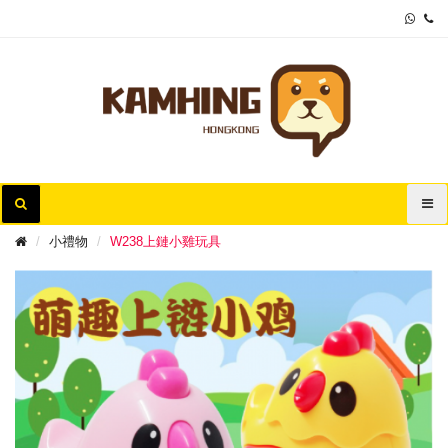
小禮物
W238上鏈小雞玩具