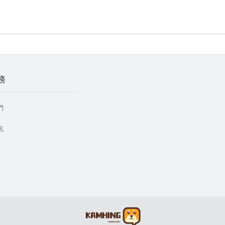
務
們
訊