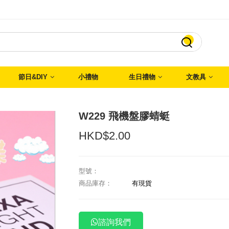

節日&DIY
小禮物
生日禮物
文教具
W229 飛機盤膠蜻蜓
HKD$2.00
型號：
商品庫存：
有現貨
諮詢我們