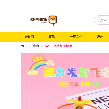
首頁
資訊
中華文化
戶外
小禮物
W229 飛機盤膠蜻蜓