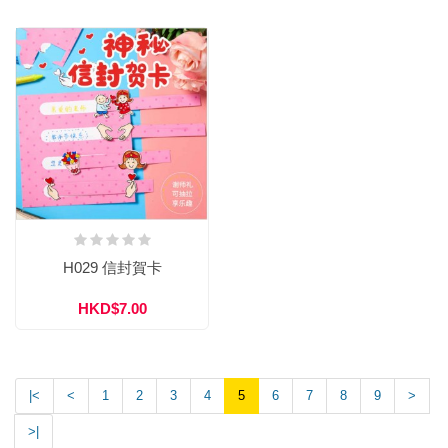
H029 信封賀卡
HKD$7.00
|<
<
1
2
3
4
5
6
7
8
9
>
>|