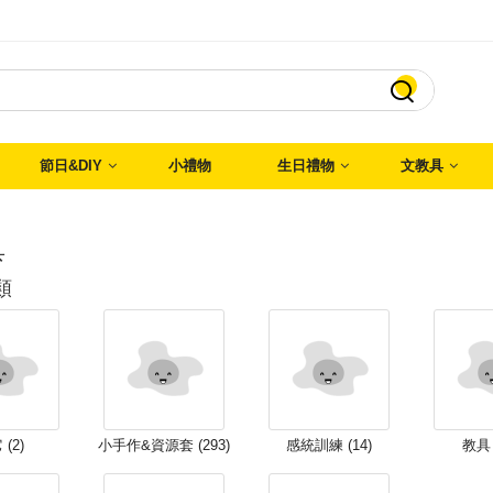

節日&DIY
小禮物
生日禮物
文教具
具
類
(2)
小手作&資源套 (293)
感統訓練 (14)
教具 